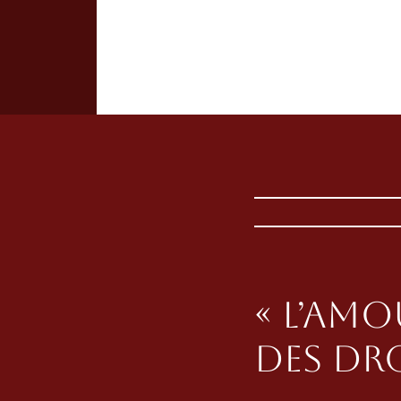
« L’amo
des dro