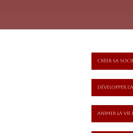
CRÉER SA SOCI
DÉVELOPPER L'
agner tout le long de la vie de
idation.
ANIMER LA VIE 