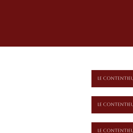
LE CONTENTIEU
LE CONTENTIE
lors de vos contentieux en droit
ien dans le cadre du droit
LE CONTENTIE