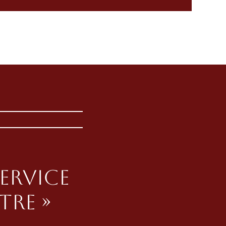
service
tre »