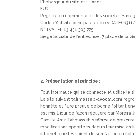
L’hebergeur du site est : Ionos
EURL
Registre du commerce et des sociétés Sarre
Code d’Activité principale exercée (APE) 6311
N° TVA : FR 13 431 303 775
Siège Sociale de l’entreprise : 7 place de la
2. Présentation et principe :
Tout internaute qui se connecte et utilise le si
Le site suivant
tahmasseb-avocat.com
regrou
honnête et faire preuve de bonne foi tant e
est mis à jour de façon régulière par Moreira Ju
Camille Amir Tahmasseb s’efforce de prescrire
modifications apportées depuis leur mise en lig
internet, qu’elles soient de son fait ou du fait 