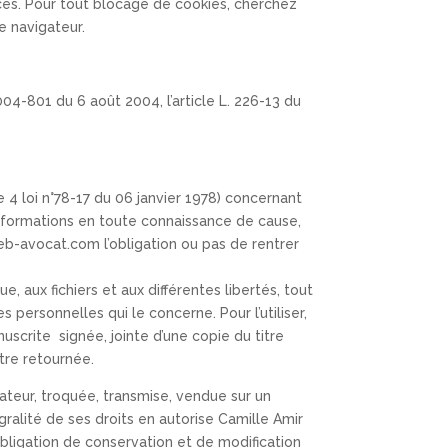
vices. Pour tout blocage de cookies, cherchez
e navigateur.
004-801 du 6 août 2004, l’article L. 226-13 du
 4 loi n°78-17 du 06 janvier 1978) concernant
informations en toute connaissance de cause,
seb-avocat.com l’obligation ou pas de rentrer
e, aux fichiers et aux différentes libertés, tout
s personnelles qui le concerne. Pour l’utiliser,
uscrite signée, jointe d’une copie du titre
être retournée.
sateur, troquée, transmise, vendue sur un
alité de ses droits en autorise Camille Amir
bligation de conservation et de modification