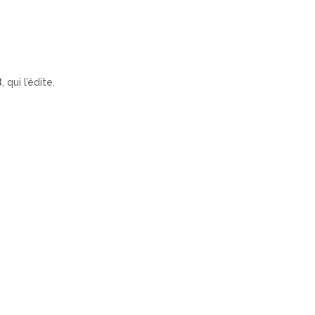
B
, qui l’édite.