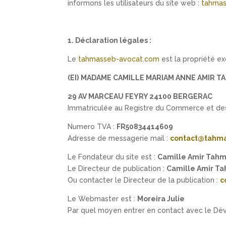
informons les utilisateurs du site web :
tahmas
1. Déclaration légales :
Le
tahmasseb-avocat.com
est la propriété ex
(EI)
MADAME CAMILLE MARIAM ANNE AMIR T
29 AV MARCEAU FEYRY
24100 BERGERAC
Immatriculée au Registre du Commerce et de
Numero TVA :
FR50834414609
Adresse de messagerie mail :
contact@tahma
Le Fondateur du site est :
Camille Amir Tah
Le Directeur de publication :
Camille Amir T
Ou contacter le Directeur de la publication :
c
Le Webmaster est :
Moreira Julie
Par quel moyen entrer en contact avec le Dé