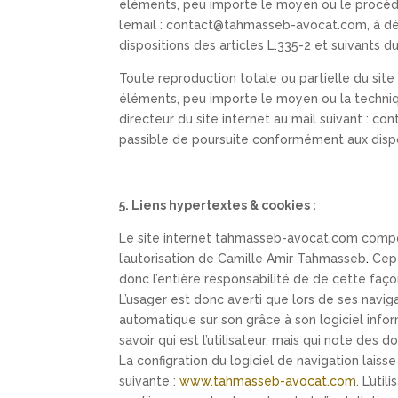
éléments, peu importe le moyen ou le procédé u
l’email : contact@tahmasseb-avocat.com, à d
dispositions des articles L.335-2 et suivants d
Toute reproduction totale ou partielle du sit
éléments, peu importe le moyen ou la techniq
directeur du site internet au mail suivant :
passible de poursuite conformément aux dispos
5. Liens hypertextes & cookies :
Le site internet tahmasseb-avocat.com comporte
l’autorisation de Camille Amir Tahmasseb
.
Cepe
donc l’entière responsabilité de de cette faço
L’usager est donc averti que lors de ses navig
automatique sur son grâce à son logiciel inf
savoir qui est l’utilisateur, mais qui note des d
La configration du logiciel de navigation laiss
suivante :
www.tahmasseb-avocat.com
. L’uti