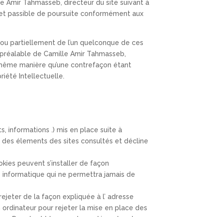
le Amir Tahmasseb, directeur du site suivant à
 et passible de poursuite conformément aux
 ou partiellement de l’un quelconque de ces
e préalable de Camille Amir Tahmasseb,
a même manière qu’une contrefaçon étant
iété Intellectuelle.
, informations .) mis en place suite à
des élements des sites consultés et décline
okies peuvent s’installer de façon
 informatique qui ne permettra jamais de
rejeter de la façon expliquée à l’ adresse
on ordinateur pour rejeter la mise en place des