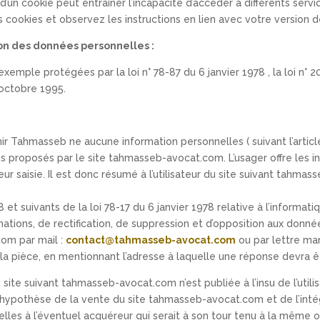
 d’un cookie peut entraîner l’incapacité d’accéder à différents ser
cookies et observez les instructions en lien avec votre version d
ion des données personnelles :
emple protégées par la loi n° 78-87 du 6 janvier 1978 , la loi n° 2
octobre 1995.
r Tahmasseb ne aucune information personnelles ( suivant l’article
ces proposés par le site tahmasseb-avocat.com. L’usager offre les 
ur saisie. Il est donc résumé à l’utilisateur du site suivant tahmas
 suivants de la loi 78-17 du 6 janvier 1978 relative à l’informatiqu
mations, de rectification, de suppression et d’opposition aux donnée
om par mail :
contact@tahmasseb-avocat.com
ou par lettre man
de la pièce, en mentionnant l’adresse à laquelle une réponse devra 
site suivant tahmasseb-avocat.com n’est publiée à l’insu de l’utili
hypothèse de la vente du site tahmasseb-avocat.com et de l’intégr
lles à l’éventuel acquéreur qui serait à son tour tenu à la même o