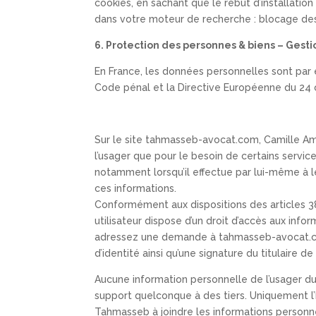
cookies, en sachant que le rebut d’installation
dans votre moteur de recherche : blocage des 
6. Protection des personnes & biens – Gest
En France, les données personnelles sont par ex
Code pénal et la Directive Européenne du 24 
Sur le site tahmasseb-avocat.com, Camille Ami
l’usager que pour le besoin de certains servi
notamment lorsqu’il effectue par lui-même à le
ces informations.
Conformément aux dispositions des articles 38 et
utilisateur dispose d’un droit d’accès aux infor
adressez une demande à tahmasseb-avocat.c
d’identité ainsi qu’une signature du titulaire 
Aucune information personnelle de l’usager du 
support quelconque à des tiers. Uniquement l’
Tahmasseb à joindre les informations personne