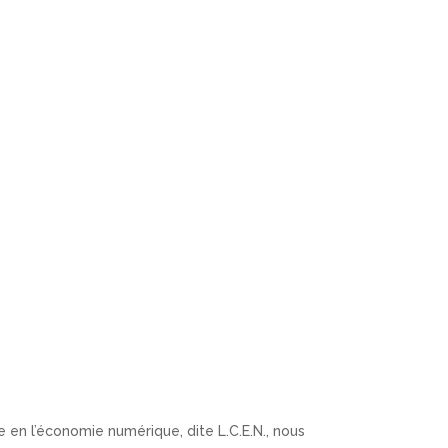
ODÈLES
CONTACT
e en l’économie numérique, dite L.C.E.N., nous