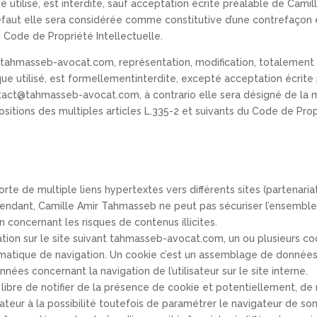
tilisé, est interdite, sauf acceptation écrite préalable de Camil
éfaut elle sera considérée comme constitutive d’une contrefaçon
u Code de Propriété Intellectuelle.
e tahmasseb-avocat.com, représentation, modification, totalement
ue utilisé, est formellementinterdite, excepté acceptation écrit
 contact@tahmasseb-avocat.com, à contrario elle sera désigné de l
itions des multiples articles L.335-2 et suivants du Code de Propr
 de multiple liens hypertextes vers différents sites (partenariats
ndant, Camille Amir Tahmasseb ne peut pas sécuriser l’ensemble 
n concernant les risques de contenus illicites.
ation sur le site suivant tahmasseb-avocat.com, un ou plusieurs co
ormatique de navigation. Un cookie c’est un assemblage de données
onnées concernant la navigation de l’utilisateur sur le site interne.
e libre de notifier de la présence de cookie et potentiellement, de 
lisateur à la possibilité toutefois de paramétrer le navigateur de s