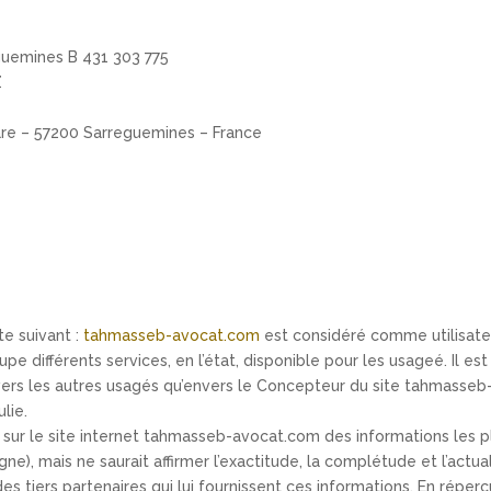
guemines B 431 303 775
Z
 Gare – 57200 Sarreguemines – France
te suivant :
tahmasseb-avocat.com
est considéré comme utilisate
pe différents services, en l’état, disponible pour les usageé. Il est
nvers les autres usagés qu’envers le Concepteur du site tahmass
lie.
 sur le site internet tahmasseb-avocat.com des informations les pl
ne), mais ne saurait affirmer l’exactitude, la complétude et l’actua
des tiers partenaires qui lui fournissent ces informations. En répercus