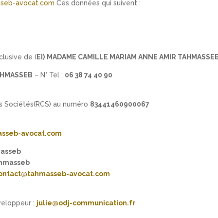
seb-avocat.com
Ces données qui suivent :
clusive de (
EI)
MADAME CAMILLE MARIAM ANNE AMIR TAHMASSE
AHMASSEB
– N° Tel :
06 38 74 40 90
s Sociétés(RCS) au numéro
83441460900067
sseb-avocat.com
masseb
ahmasseb
ontact@tahmasseb-avocat.com
veloppeur :
julie@odj-communication.fr