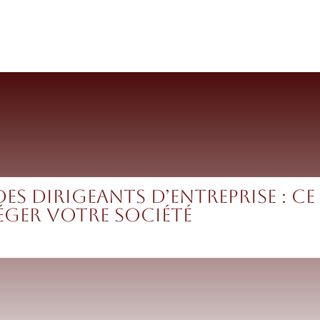
AVOCATE
LES SERVICES
S’INFORMER
M
des dirigeants d’entreprise : c
éger votre société