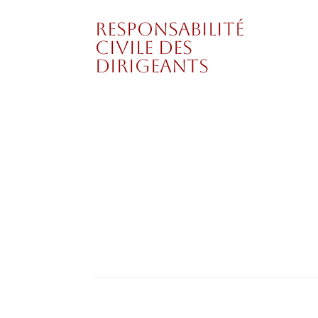
Responsabilité
Selo
civile des
celu
dirigeants
Les
déci
fai
déc
impr
pris