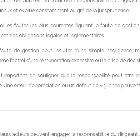
otion de faute est au cœur de la responsabilité du dirigeant.
bunaux et évolue constamment au gré de la jurisprudence.
i les fautes les plus courantes figurent la faute de gestion,
ect des obligations légales et réglementaires .
faute de gestion peut résulter d’une simple négligence, 
e l’octroi d’une rémunération excessive ou la prise de décision
est important de souligner que la responsabilité peut être
e. Une erreur d’appréciation ou un défaut de vigilance peuvent 
ieurs acteurs peuvent engager la responsabilité du dirigeant.