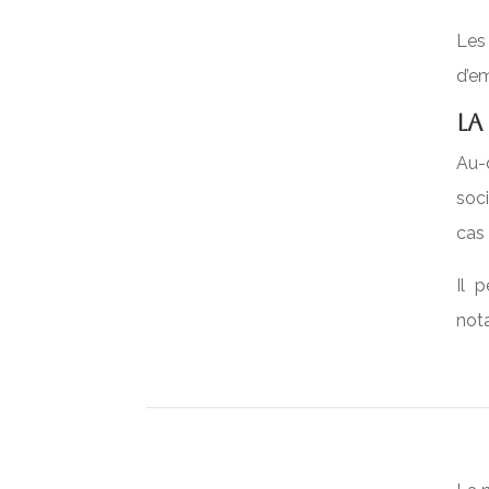
Les
d’e
La
Au-d
soci
cas
Il 
nota