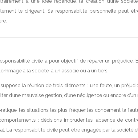
trairement à une idée répandue, la création d’une société
alement le dirigeant. Sa responsabilité personnelle peut ê
re.
esponsabilité civile a pour objectif de réparer un préjudice.
ommage à la société, à un associé ou à un tiers.
 suppose la réunion de trois éléments : une faute, un préjudi
lter d’une mauvaise gestion, d’une négligence ou encore d’u
ratique, les situations les plus fréquentes concernent la faut
comportements : décisions imprudentes, absence de contrôle
al. La responsabilité civile peut être engagée par la société 