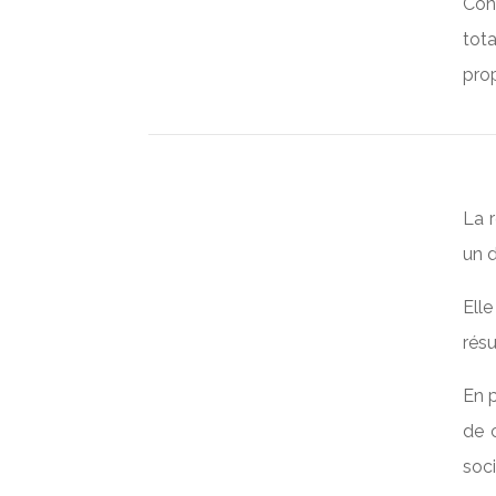
Con
tot
prop
La r
un d
Elle
résu
En p
de 
soci