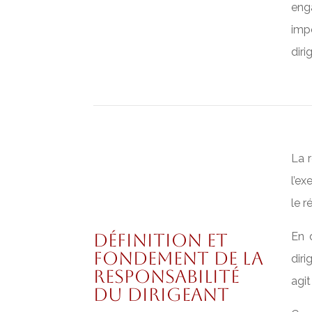
eng
impo
diri
La r
l’ex
le r
Définition et
En d
fondement de la
diri
responsabilité
agit
du dirigeant