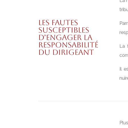
La n
tri
Les fautes
Parm
susceptibles
resp
d’engager la
responsabilité
La 
du dirigeant
comm
Il 
nuir
Plus