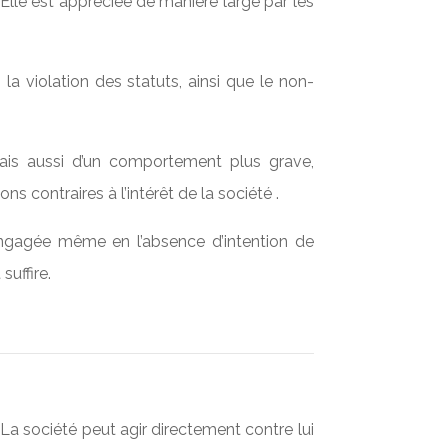
 Elle est appréciée de manière large par les
 la violation des statuts, ainsi que le non-
mais aussi d’un comportement plus grave,
s contraires à l’intérêt de la société .
 engagée même en l’absence d’intention de
suffire.
 La société peut agir directement contre lui