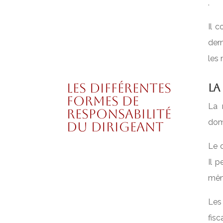
.
Il c
dern
les 
Les différentes
La
formes de
La 
responsabilité
dom
du dirigeant
Le d
Il 
même
Les
fisc